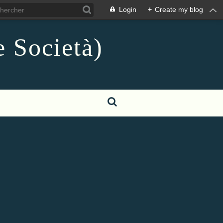
Login
+
Create my blog
e Società)