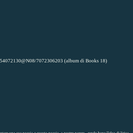
/54072130@N08/7072306203 (album di Books 18)
are una sua poesia e questa poesia -a nostro parere- rende bene l'idea di lirica