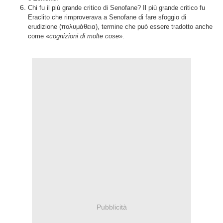
Chi fu il più grande critico di Senofane? Il più grande critico fu
Eraclito che rimproverava a Senofane di fare sfoggio di
erudizione (πολυμ
ὰ
θεια), termine che può essere tradotto anche
come «
cognizioni di molte cose
».
Pubblicità