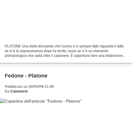
PLATONE Una delle domande che l'uomo si è sempre fatto riguarda il fatto
se vi è la sopravvivenza dopo la morte, ossia se vi è un elemento
antropologico che vada oltre il cadavere. È opportuno fare una distinzione
fra sopravvivenza ed immortalità dell'anima...
Fedone - Platone
Pubblicato su 30/05/PM 21:48
Da
Caiomario