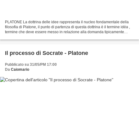
PLATONE La dottrina delle idee rappresenta il nucleo fondamentale della
filosofia di Platone, il punto di partenza di questa dottrina è il termine idéa ,
termine che deve essere messo in relazione alla domanda tipicamente
socratica del « che cos'è » finalizzata...
Il processo di Socrate - Platone
Pubblicato su 31/05/PM 17:00
Da
Caiomario