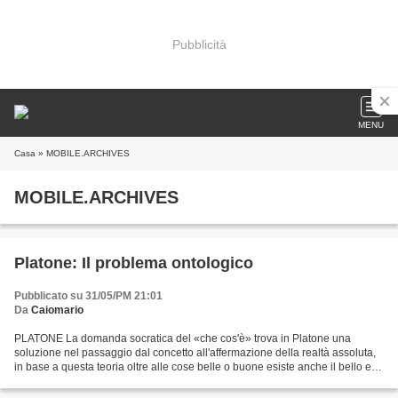
Pubblicità
MENU
Casa
» MOBILE.ARCHIVES
MOBILE.ARCHIVES
Platone: Il problema ontologico
Pubblicato su 31/05/PM 21:01
Da
Caiomario
PLATONE La domanda socratica del «che cos'è» trova in Platone una
soluzione nel passaggio dal concetto all'affermazione della realtà assoluta,
in base a questa teoria oltre alle cose belle o buone esiste anche il bello e il
buono. Il bello e il buono...