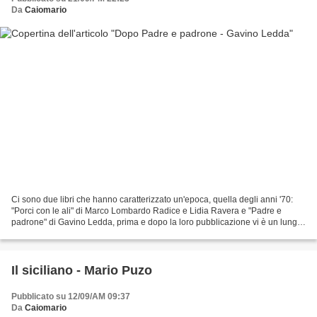
Da
Caiomario
Ci sono due libri che hanno caratterizzato un'epoca, quella degli anni '70:
"Porci con le ali" di Marco Lombardo Radice e Lidia Ravera e "Padre e
padrone" di Gavino Ledda, prima e dopo la loro pubblicazione vi è un lungo
elenco di opere letterarie: diversi...
Il siciliano - Mario Puzo
Pubblicato su 12/09/AM 09:37
Da
Caiomario