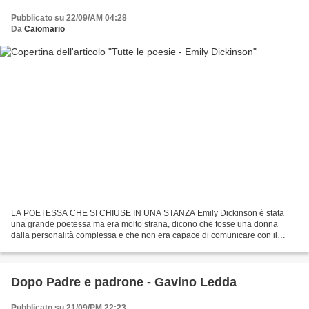
Pubblicato su 22/09/AM 04:28
Da
Caiomario
LA POETESSA CHE SI CHIUSE IN UNA STANZA Emily Dickinson è stata
una grande poetessa ma era molto strana, dicono che fosse una donna
dalla personalità complessa e che non era capace di comunicare con il
mondo esterno, insomma era un'introversa, chissà...
Dopo Padre e padrone - Gavino Ledda
Pubblicato su 21/09/PM 22:23