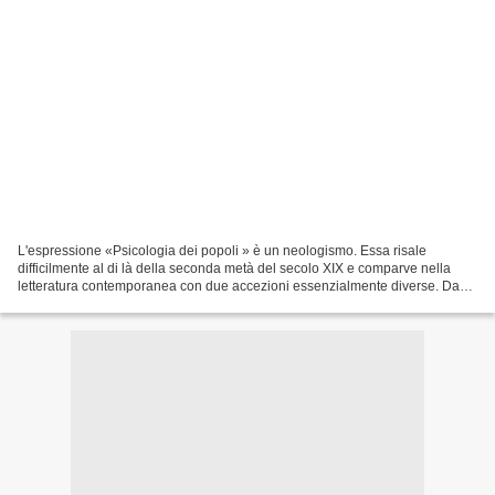
L'espressione «Psicologia dei popoli » è un neologismo. Essa risale
difficilmente al di là della seconda metà del secolo XIX e comparve nella
letteratura contemporanea con due accezioni essenzialmente diverse. Da
un lato si parlava di ricerche di psicologia...