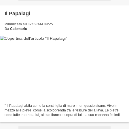
Il Papalagi
Pubblicato su 02/09/AM 09:25
Da
Caiomario
“ Il Papalagi abita come la conchiglia di mare in un guscio sicuro. Vive in
mezzo alle pietre, come la scoloprenda tra le fessure della lava. Le pietre
sono tutte intorno a lui, al suo fianco e sopra di lui. La sua capanna è simile
a un vero e proprio...