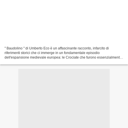
" Baudolino " di Umberto Eco è un affascinante racconto, infarcito di
riferimenti storici che ci immerge in un fondamentale episodio
dell'espansione medievale europea: le Crociate che furono essenzialmente
dei pellegrinaggi armati la cui finalità era...