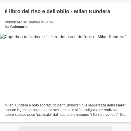
Il libro del riso e dell'oblio - Milan Kundera
Pubblicato su 18/09/AM 04:47
Da
Caiomario
Milan Kundera è noto soprattutto per "L'insostenibile leggerezza dell'essere",
eppure il genio letterario dello scrittore ceco si è prodigato per realizzare
opere spesso poco "praticate" dal lettore che insegue "i libri più venduti". Di
contro esiste...