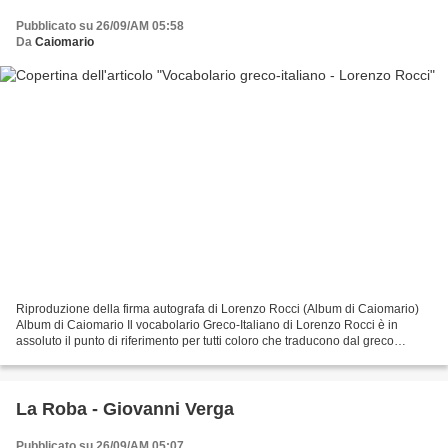
Pubblicato su 26/09/AM 05:58
Da
Caiomario
Riproduzione della firma autografa di Lorenzo Rocci (Album di Caiomario)
Album di Caiomario Il vocabolario Greco-Italiano di Lorenzo Rocci è in
assoluto il punto di riferimento per tutti coloro che traducono dal greco
(antico) all'italiano: studenti del...
La Roba - Giovanni Verga
Pubblicato su 26/09/AM 05:07