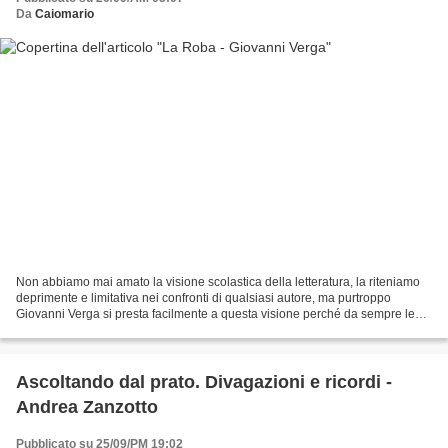
Da
Caiomario
Non abbiamo mai amato la visione scolastica della letteratura, la riteniamo
deprimente e limitativa nei confronti di qualsiasi autore, ma purtroppo
Giovanni Verga si presta facilmente a questa visione perché da sempre le
sue novelle sono un punto di passaggio...
Ascoltando dal prato. Divagazioni e ricordi -
Andrea Zanzotto
Pubblicato su 25/09/PM 19:02