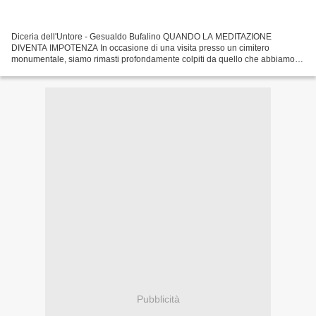
Diceria dell'Untore - Gesualdo Bufalino QUANDO LA MEDITAZIONE
DIVENTA IMPOTENZA In occasione di una visita presso un cimitero
monumentale, siamo rimasti profondamente colpiti da quello che abbiamo
visto lungo il percorso che è stato anche un percorso...
Pubblicità