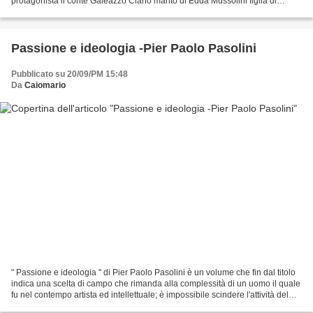
protagonista il conte Galeazzo Ciano marito di Edda Mussolini figlia di
Benito. Se i documenti...
Passione e ideologia -Pier Paolo Pasolini
Pubblicato su 20/09/PM 15:48
Da
Caiomario
" Passione e ideologia " di Pier Paolo Pasolini è un volume che fin dal titolo
indica una scelta di campo che rimanda alla complessità di un uomo il quale
fu nel contempo artista ed intellettuale; è impossibile scindere l'attività del
Pasolini saggista...