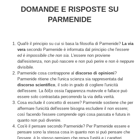
DOMANDE E RISPOSTE SU
PARMENIDE
Qual'è il principio su cui si basa la filosofia di Parmenide?
La via
vera
secondo Parmenide è informata dal principio che l'
essere
ed è impossibile che non sia
. L'essere non proviene
dall'esistenza, non può nascere e non può perire e non è neppure
divisibile.
Parmenide cosa contrappone al
discorso di opinioni
?
Parmenide ritiene che l'unica scienza sia rappresentata dal
discorso scientifico
, il solo in grado di cogliere l'unicità
dell'essere. La δ
ó
ξα ossia l'apparenza mutevole e fallace può
essere solo contrastata percorrendo la via della verità.
Cosa esclude il concetto di essere? Parmenide sostiene che per
affermare l'unicità dell'essere bisogna escludere il non essere;
così facendo l'essere comprende ogni cosa passata e futura in
quanto non può divenire.
Cos'è il pensare secondo Parmenide? Per Parmenide essere e
pensare sono la stessa cosa in quanto non si può pensare che
l'essere, è lo stesso pensiero che prova l'unità e i caratteri